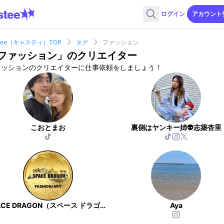
ログイン
アカウント
stee（キャスティ）TOP
タグ
ファッション
ファッション
」のクリエイター
ァッションのクリエイターに仕事依頼をしましょう！
こおとまお
裏側はヤンキー姉👽志築杏里
SPACE DRAGON（スペース ドラゴン）
Aya