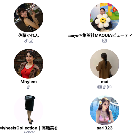
佐藤かれん
Mhylem
mai
MyheelsCollection｜高瀬美香
sari323