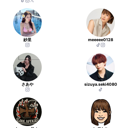
紗里
meeeee0128
さあや
sizuya.seki4080