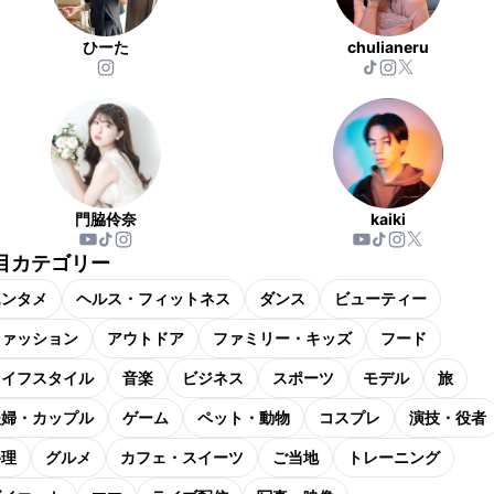
ひーた
chulianeru
門脇伶奈
kaiki
目カテゴリー
エンタメ
ヘルス・フィットネス
ダンス
ビューティー
ファッション
アウトドア
ファミリー・キッズ
フード
ライフスタイル
音楽
ビジネス
スポーツ
モデル
旅
夫婦・カップル
ゲーム
ペット・動物
コスプレ
演技・役者
料理
グルメ
カフェ・スイーツ
ご当地
トレーニング