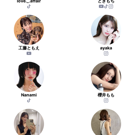
love._.affair
とぎもち
工藤ともえ
ayaka
Nanami
櫻井もも