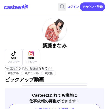
ログイン
アカウント登録
新藤まなみ
51K
30K
フォロワー
フォロワー
5ヶ国語グラドル、新藤まなみです！
#
モデル
#
グラドル
#
女優
ピックアップ動画
Casteeはだれでも簡単に
仕事依頼の募集ができます！