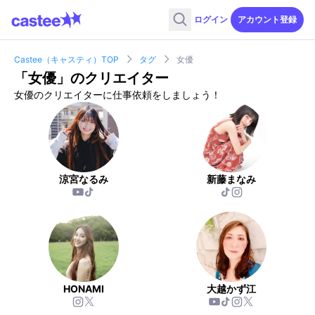
ログイン
アカウント登録
Castee（キャスティ）TOP
タグ
女優
「
女優
」のクリエイター
女優のクリエイターに仕事依頼をしましょう！
涼宮なるみ
新藤まなみ
HONAMI
大越かず江