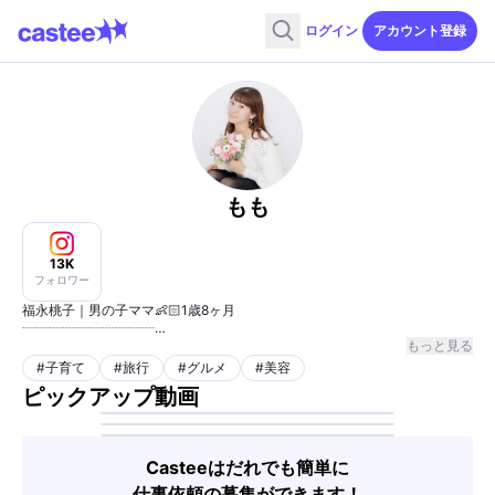
ログイン
アカウント登録
もも
13K
フォロワー
福永桃子｜男の子ママ👶🏻1歳8ヶ月
┈┈┈┈┈┈┈┈┈┈
東京・横浜辺りで活動( •̀ᴗ•́ ) ̖́
もっと見る
ずぼら主婦が見つけるわくわくな時間💓
#
子育て
#
旅行
#
グルメ
#
美容
美容・グルメ・旅行・子育て
ピックアップ動画
SNSお勉強中✎𓂃
お仕事のご依頼はDMまで💌 ̖́-‬
┈┈┈┈┈┈┈┈┈┈
裏の顔🙃
Casteeはだれでも簡単に
▷バレエ講師
▷ニュースキャスター
仕事依頼の募集ができます！