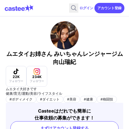
ログイン
アカウント登録
ムエタイお姉さん みいちゃんレンジャージム
向山瑞紀
22K
234K
フォロワー
フォロワー
ムエタイ大好きです
健康/育児/運動/美容/ライフスタイル
#
ボディメイク
#
ダイエット
#
美容
#
健康
#
格闘技
Casteeはだれでも簡単に
仕事依頼の募集ができます！
まずはアカウント登録する