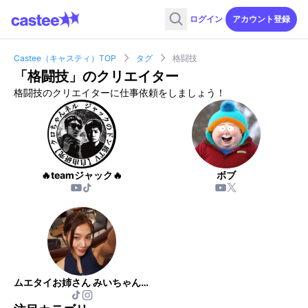
ログイン
アカウント登録
Castee（キャスティ）TOP
タグ
格闘技
「
格闘技
」のクリエイター
格闘技のクリエイターに仕事依頼をしましょう！
🔥teamジャック🔥
ボブ
ムエタイお姉さん みいちゃんレンジャージム 向山瑞紀