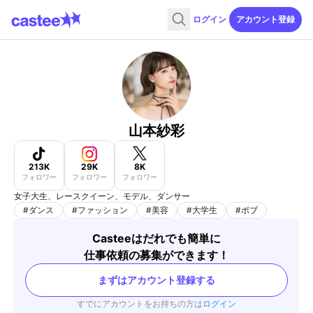
ログイン
アカウント登録
山本紗彩
213K
29K
8K
フォロワー
フォロワー
フォロワー
女子大生、レースクイーン、モデル、ダンサー
#
ダンス
#
ファッション
#
美容
#
大学生
#
ボブ
Casteeはだれでも簡単に
仕事依頼の募集ができます！
まずはアカウント登録する
すでにアカウントをお持ちの方は
ログイン