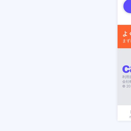
よ
まず
利用
会社
©
20