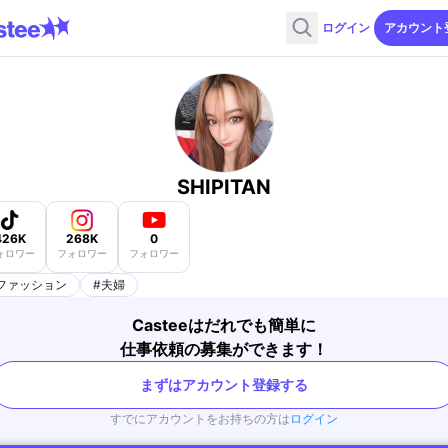
ログイン
アカウント
SHIPITAN
426K
268K
0
ォロワー
フォロワー
フォロワー
ファッション
#
夫婦
Casteeはだれでも簡単に
仕事依頼の募集ができます！
まずはアカウント登録する
すでにアカウントをお持ちの方は
ログイン