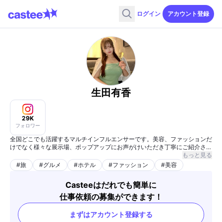
ログイン
アカウント登録
生田有香
29K
フォロワー
全国どこでも活躍するマルチインフルエンサーです。美容、ファッションだ
けでなく様々な展示場、ポップアップにお声がけいただき丁寧にご紹介させ
ていただいております。
もっと見る
芸能事務所所属。
#
旅
#
グルメ
#
ホテル
#
ファッション
#
美容
Casteeはだれでも簡単に
仕事依頼の募集ができます！
まずはアカウント登録する