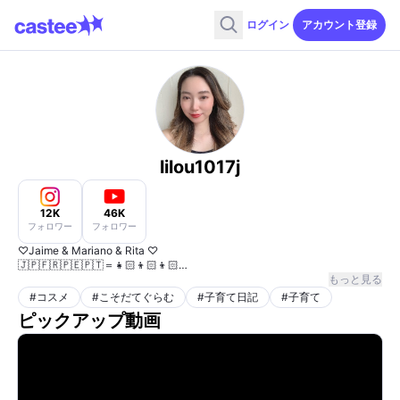
ログイン
アカウント登録
lilou1017j
12K
46K
フォロワー
フォロワー
♡Jaime & Mariano & Rita ♡
🇯🇵🇫🇷🇵🇪🇵🇹＝👧🏻👦🏻👦🏻
3児のママ
もっと見る
#
コスメ
#
こそだてぐらむ
#
子育て日記
#
子育て
ピックアップ動画