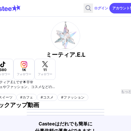
ログイン
アカウント
ミーティア.E.L
380
1K
11
ォロワー
フォロワー
フォロワー
ィア.⁡E.Lです🌟🐰🌸
ェやファッション、コスメなどの⁡
や動画を⁡upしています☕️🥞👗🛍⁡
もっ
スイーツ
#
カフェ
#
コスメ
#
ファッション
ックアップ動画
Casteeはだれでも簡単に
仕事依頼の募集ができます！