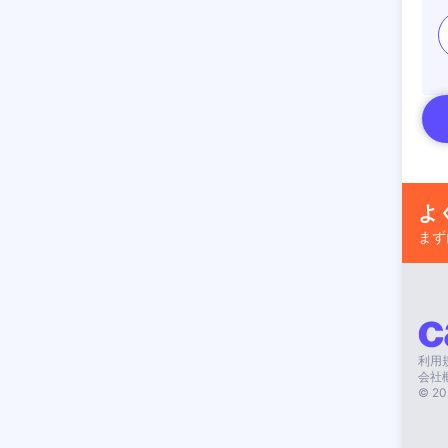
よ
まず
利用
会社
©
20