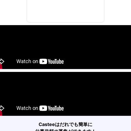
Cteen 2021summer koeステージ出演
・エキストラ
谷ビジョン限定 Overprint ブランドCM
u 高杉くん エキストラ
エカレはオレンジ色 エキストラ
Casteeはだれでも簡単に