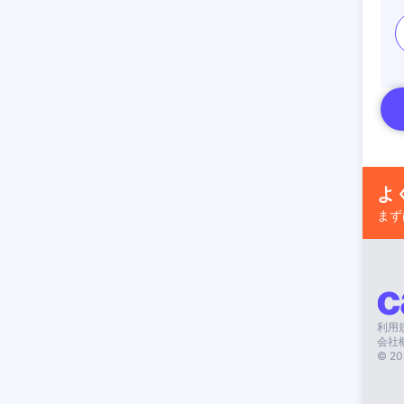
よ
まず
利用
会社
©
20