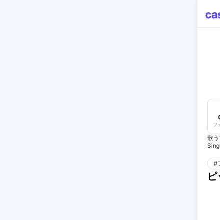
フ
歌う
Sing
【Mai
#
・カ
ピ
・被
【Per
ラン