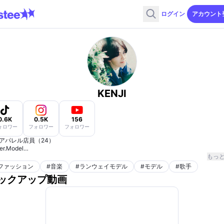
ログイン
アカウント
KENJI
0.6K
0.5K
156
ォロワー
フォロワー
フォロワー
アパレル店員（24）
er.Model
もっ
n activity】
ファッション
#
音楽
#
ランウェイモデル
#
モデル
#
歌手
バー歌唱
ックアップ動画
（Tiktok▶︎アニソン YouTube・ニコニコ▶︎ボカロ etc…）
写体活動（Instagram）
sonal history】
ウェイ