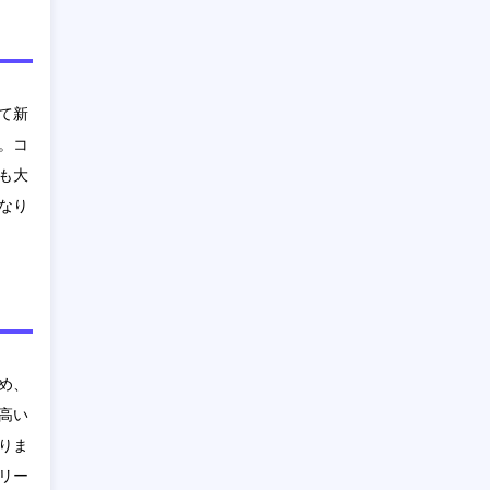
て新
。コ
も大
なり
め、
高い
りま
リー