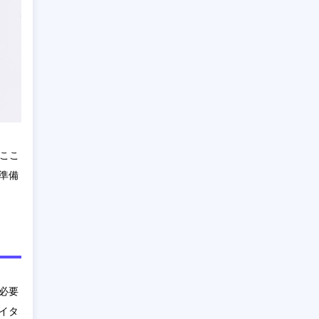
。ここ
準備
必要
イタ