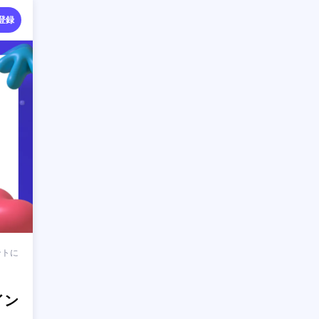
登録
ントに
イン