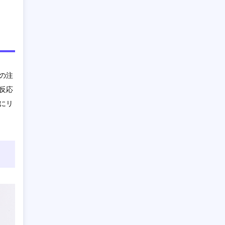
の注
反応
にリ