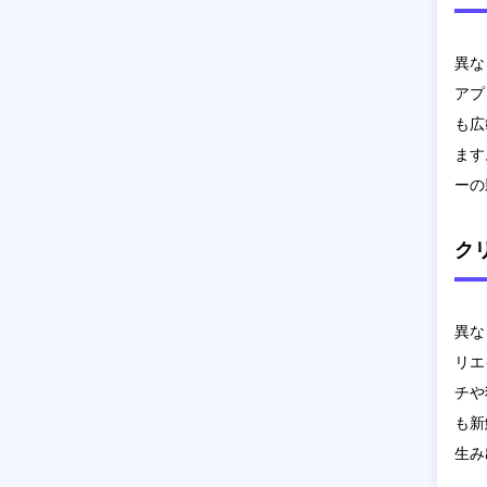
異な
アプ
も広
ます
ーの
ク
異な
リエ
チや
も新
生み