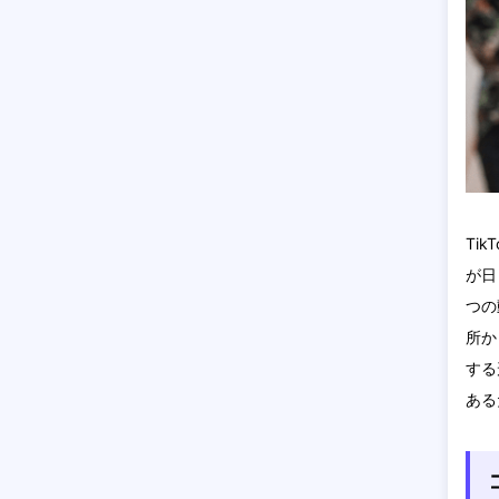
Ti
が日
つの
所か
する
ある