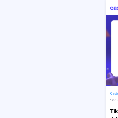
Cas
つい
T