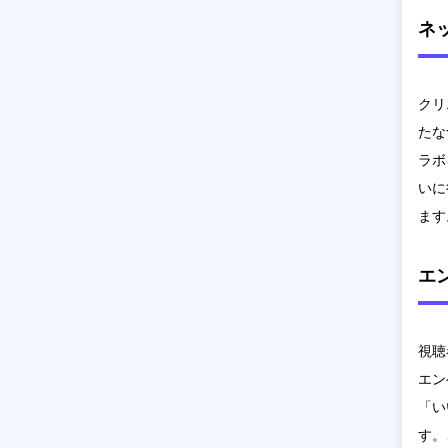
ネ
クリ
たな
ラボ
いに
ます
エ
視聴
エン
「い
す。