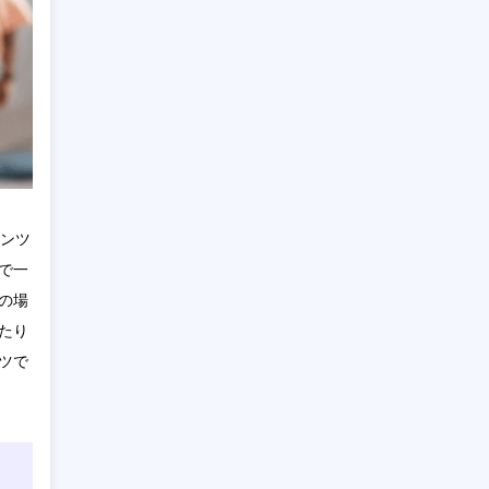
テンツ
で一
の場
たり
ツで