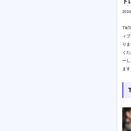
ト
2024
Ti
ィブ
りま
くた
ーし
ます