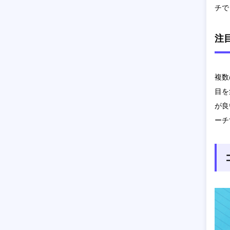
チで
注
複数
目を
が良
ーチ