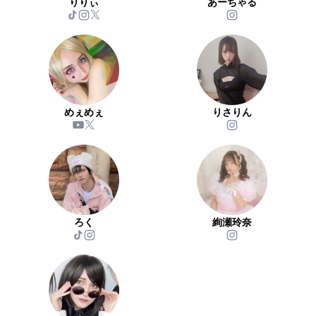
りりぃ
あーちゃる
めぇめぇ
りさりん
ろく
絢瀬玲奈