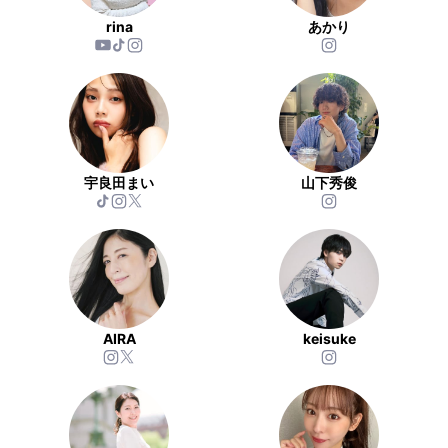
rina
あかり
宇良田まい
山下秀俊
AIRA
keisuke