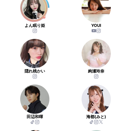
よん眠り姫
YOUI
隠れ桃かい
絢瀬玲奈
田辺和暉
海都(みと)