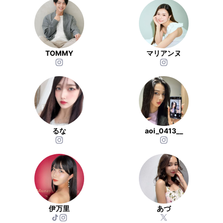
TOMMY
マリアンヌ
るな
aoi_0413__
伊万里
あづ