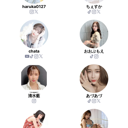
haruka0127
ちぇすか
chata
おおぶもえ
清水藍
あづあづ