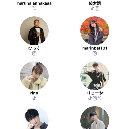
haruna.annakaaa
佑太朗
びっく
marinba1101
rino
りょーや