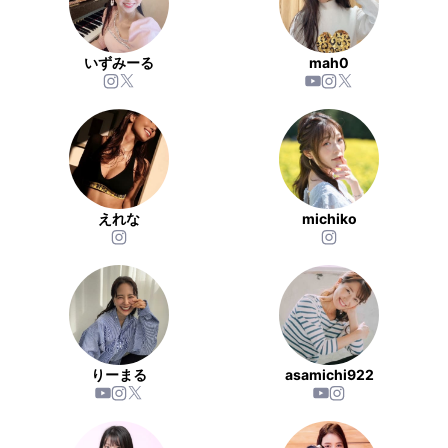
いずみーる
mah0
えれな
michiko
りーまる
asamichi922