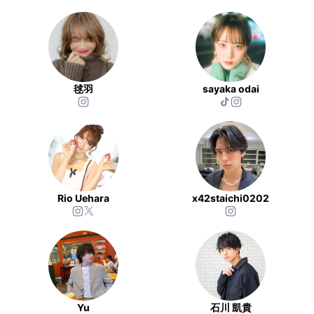
毬羽
sayaka odai
Rio Uehara
x42staichi0202
Yu
石川 凱貴