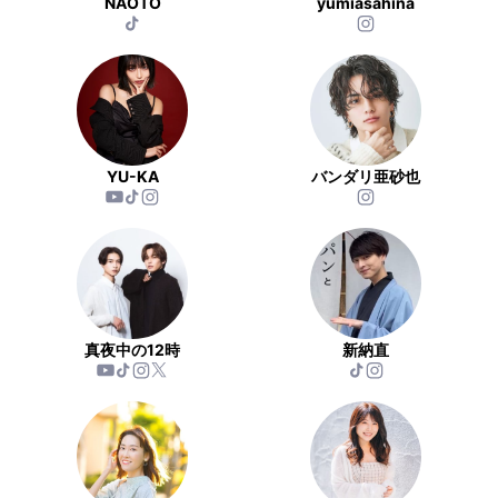
NAOTO
yumiasahina
YU-KA
バンダリ亜砂也
真夜中の12時
新納直