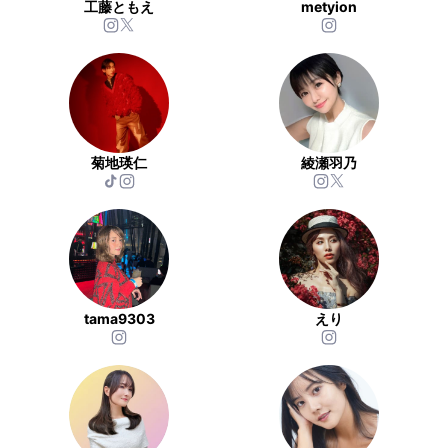
工藤ともえ
metyion
菊地瑛仁
綾瀬羽乃
tama9303
えり