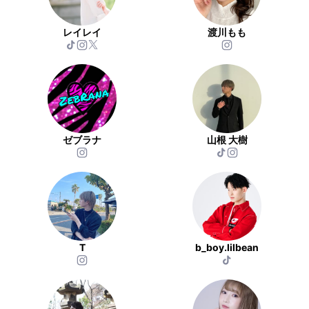
レイレイ
渡川もも
ゼブラナ
山根 大樹
T
b_boy.lilbean