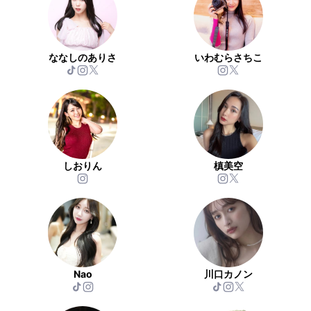
ななしのありさ
いわむらさちこ
しおりん
槙美空
Nao
川口カノン