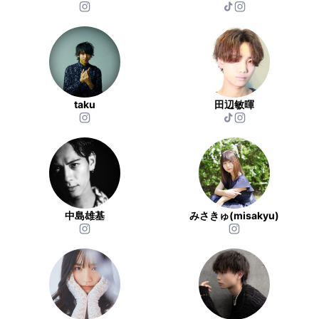
taku
田辺敏暉
中島雄基
みさきゅ(misakyu)