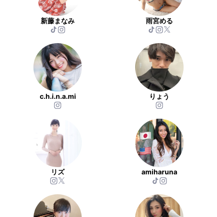
新藤まなみ
雨宮める
c.h.i.n.a.mi
りょう
リズ
amiharuna