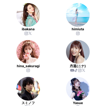
ibakana
himiuta
hina_sakuragi
丹遥(ニナ)
スミノフ
Yasue