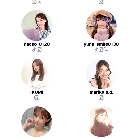
naoko_0120
yuna_smile0130
IKUMI
mariko.s.d.