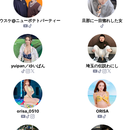
ウスケ@ニューポテトパーティー
旦那に一目惚れした女
yuipan／ゆいぱん
埼玉の伝説わにし
orisa_0510
ORISA