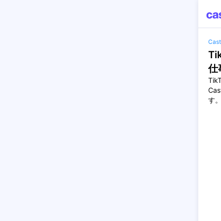
Ca
Ti
仕
Tik
Ca
す