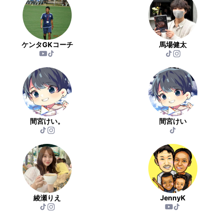
ケンタGKコーチ
馬場健太
間宮けい。
間宮けい
綾瀬りえ
JennyK