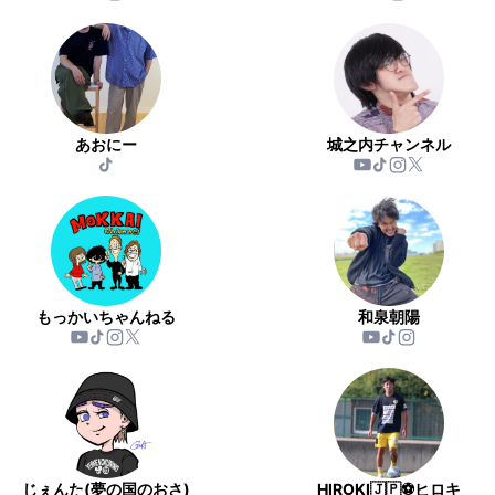
あおにー
城之内チャンネル
もっかいちゃんねる
和泉朝陽
じぇんた(夢の国のおさ)
HIROKI🇯🇵⚽️ヒロキ