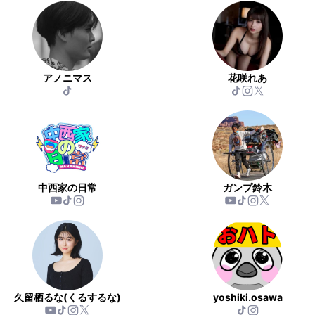
アノニマス
花咲れあ
中西家の日常
ガンプ鈴木
久留栖るな(くるするな)
yoshiki.osawa