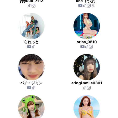
yyyuuu-7112
una（うな）
らねっと
orisa_0510
パチ・ジミン
eringi.smile0301