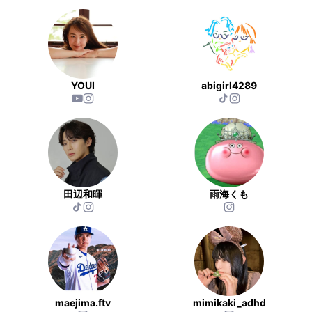
YOUI
abigirl4289
田辺和暉
雨海くも
maejima.ftv
mimikaki_adhd