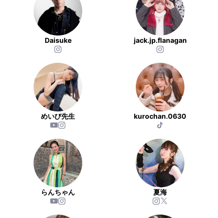
Daisuke
jack.jp.flanagan
めいび先生
kurochan.0630
らんちゃん
夏海