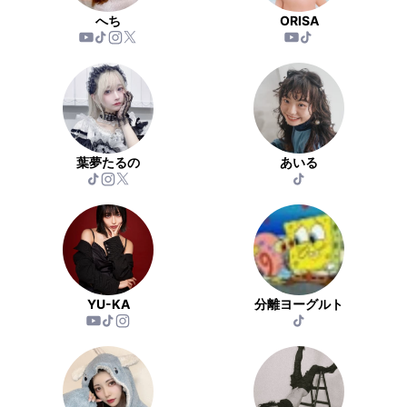
へち
ORISA
葉夢たるの
あいる
YU-KA
分離ヨーグルト