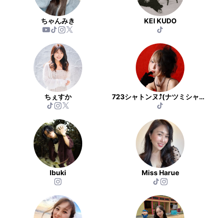
ちゃんみき
KEI KUDO
ちぇすか
723シャトンヌ⤴(ナツミシャトンヌ)
Ibuki
Miss Harue