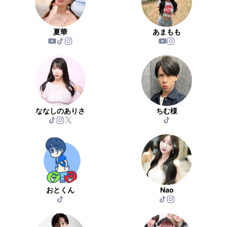
夏華
あまもも
ななしのありさ
ちむ様
おとくん
Nao