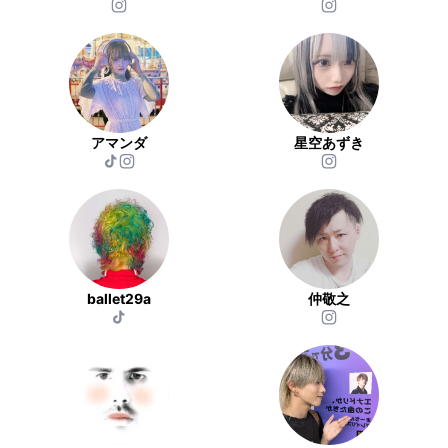
アマンダ
星空あずき
ballet29a
仲敬之