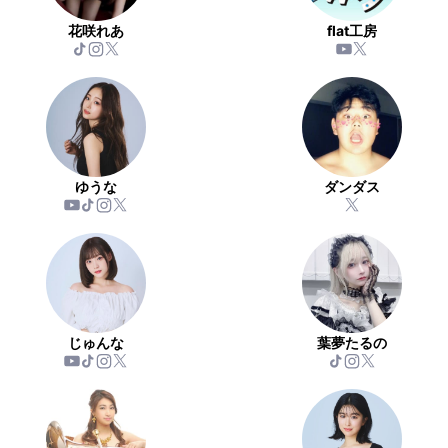
花咲れあ
flat工房
ゆうな
ダンダス
じゅんな
葉夢たるの