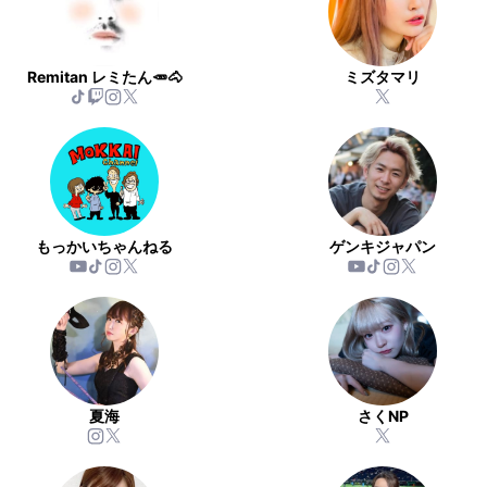
Remitan レミたん🥕🐴
ミズタマリ
もっかいちゃんねる
ゲンキジャパン
夏海
さくNP