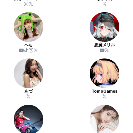
へち
悪魔メリル
あづ
TomoGames