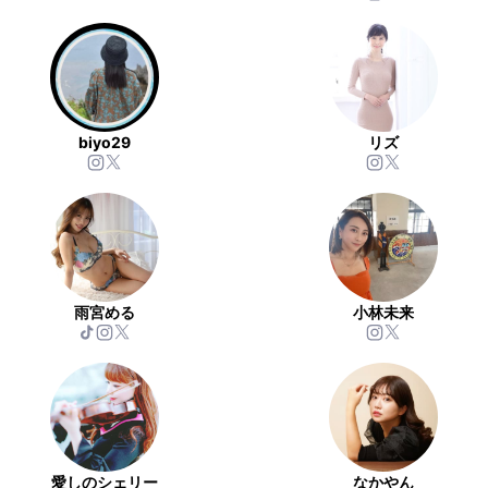
biyo29
リズ
雨宮める
小林未来
愛しのシェリー
なかやん