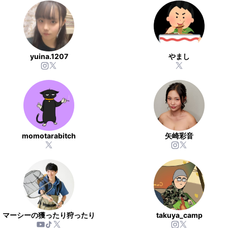
yuina.1207
やまし
momotarabitch
矢崎彩音
マーシーの獲ったり狩ったり
takuya_camp