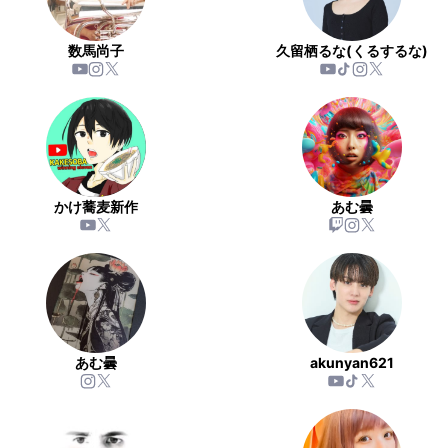
数馬尚子
久留栖るな(くるするな)
かけ蕎麦新作
あむ曇
あむ曇
akunyan621