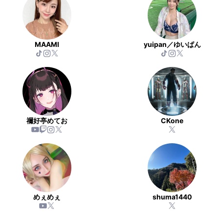
MAAMI
yuipan／ゆいぱん
禰好亭めてお
CKone
めぇめぇ
shuma1440