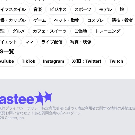
ライフスタイル
音楽
ビジネス
スポーツ
モデル
旅
夫婦・カップル
ゲーム
ペット・動物
コスプレ
演技・役者
料理
グルメ
カフェ・スイーツ
ご当地
トレーニング
ダイエット
ママ
ライブ配信
写真・映像
NS一覧
ouTube
TikTok
Instagram
X(旧：Twitter)
Twitch
規約
プライバシーポリシー
特定商取引法に基づく表記
利用者に関する情報の外部送
概要
お問い合わせ
よくある質問
企業の方へ
ログイン
26
Castee, Inc.