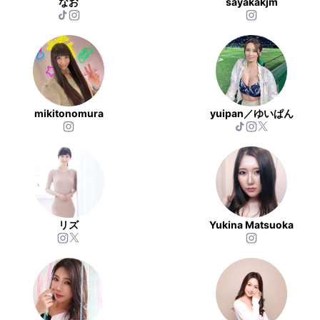
なお
sayakakjm
mikitonomura
yuipan／ゆいぱん
リズ
Yukina Matsuoka