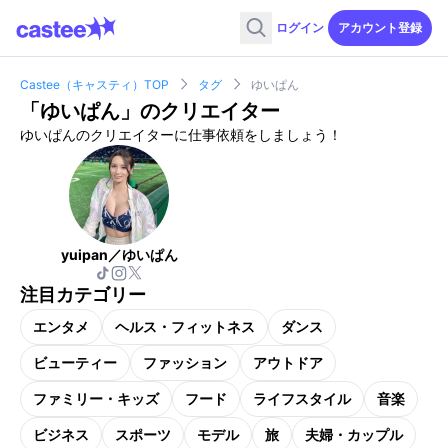
ログイン
アカウント登録
Castee（キャスティ）TOP
タグ
ゆいぱん
「
ゆいぱん
」のクリエイター
ゆいぱんのクリエイターに仕事依頼をしましょう！
yuipan／ゆいぱん
注目カテゴリー
エンタメ
ヘルス・フィットネス
ダンス
ビューティー
ファッション
アウトドア
ファミリー・キッズ
フード
ライフスタイル
音楽
ビジネス
スポーツ
モデル
旅
夫婦・カップル