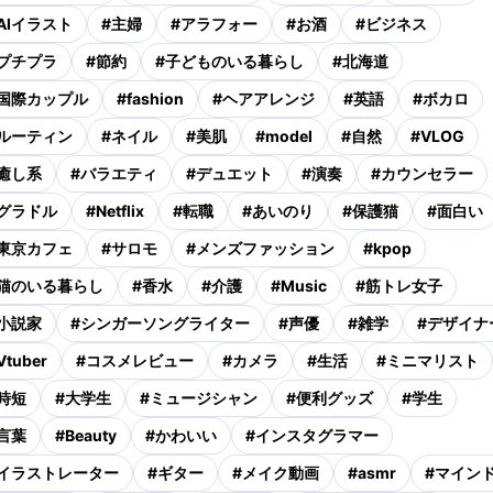
AIイラスト
#
主婦
#
アラフォー
#
お酒
#
ビジネス
プチプラ
#
節約
#
子どものいる暮らし
#
北海道
国際カップル
#
fashion
#
ヘアアレンジ
#
英語
#
ボカロ
ルーティン
#
ネイル
#
美肌
#
model
#
自然
#
VLOG
癒し系
#
バラエティ
#
デュエット
#
演奏
#
カウンセラー
グラドル
#
Netflix
#
転職
#
あいのり
#
保護猫
#
面白い
東京カフェ
#
サロモ
#
メンズファッション
#
kpop
猫のいる暮らし
#
香水
#
介護
#
Music
#
筋トレ女子
小説家
#
シンガーソングライター
#
声優
#
雑学
#
デザイナ
Vtuber
#
コスメレビュー
#
カメラ
#
生活
#
ミニマリスト
時短
#
大学生
#
ミュージシャン
#
便利グッズ
#
学生
言葉
#
Beauty
#
かわいい
#
インスタグラマー
イラストレーター
#
ギター
#
メイク動画
#
asmr
#
マイン