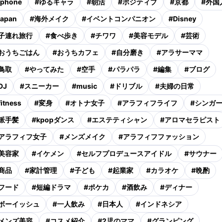
iphone
#
ゆるキャラ
#
朝活
#
ポジティブ
#
京都
#
外国
japan
#
海外メイク
#
イベントコンパニオン
#
Disney
子連れ旅行
#
食べ歩き
#
チワワ
#
美容モデル
#
芸術
おうちごはん
#
おうちカフェ
#
自分磨き
#
アラサーママ
鳥取
#
やってみた
#
空手
#
パラパラ
#
編集
#
ブログ
DJ
#
スニーカー
#
music
#
ドリブル
#
夫婦の日常
fitness
#
変身
#
オトナ女子
#
アラフィフライフ
#
シンガ
派手髪
#
kpopダンス
#
エステティシャン
#
アロマセラピスト
アラフィフ女子
#
メンズメイク
#
アラフィフファッション
美容家
#
イケメン
#
セルフプロデュースアイドル
#
サウナー
商品
#
家計管理
#
子ども
#
起業家
#
カラオケ
#
晩酌
フード
#
短編ドラマ
#
ポケカ
#
酒飲み
#
ディナー
ボーイッシュ
#
一人飲み
#
日本人
#
インドネシア
メンズ美容
#
コスメ紹介
#
2児のママ
#
グランピング