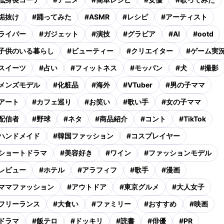
垢抜け
#
踊ってみた
#
ASMR
#
レシピ
#
アーティスト
ライバー
#
ガジェット
#
演技
#
グラビア
#
AI
#
ootd
子供のいる暮らし
#
ビューティー
#
クリエイター
#
ゲーム実
スイーツ
#
占い
#
フィットネス
#
モッパン
#
犬
#
撮影
メンズモデル
#
化粧品
#
海外
#
VTuber
#
男の子ママ
アート
#
カフェ巡り
#
お笑い
#
歌い手
#
女の子ママ
配信者
#
野球
#
ネタ
#
商品紹介
#
コント
#
TikTok
ハンドメイド
#
韓国ファッション
#
コスプレイヤー
ショートドラマ
#
美容好き
#
ワイン
#
ファッションモデル
レビュー
#
ホテル
#
アラフィフ
#
歌手
#
漫画
ママファッション
#
アウトドア
#
東京グルメ
#
大人女子
フリーランス
#
大食い
#
ファミリー
#
おすすめ
#
映画
ドラマ
#
飯テロ
#
ドッキリ
#
読書
#
俳優
#
PR