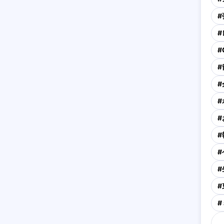
#
#
#
#
#
#
#
#
#
#
#
#