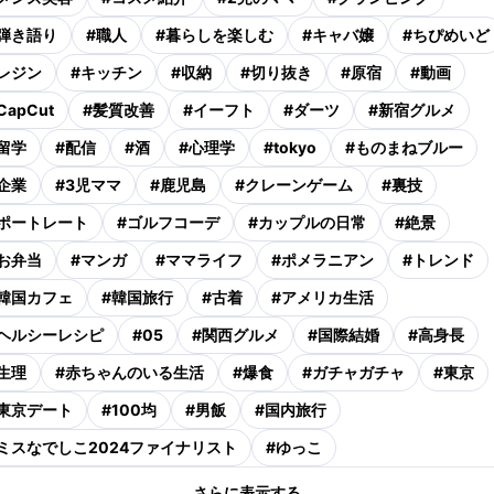
弾き語り
#
職人
#
暮らしを楽しむ
#
キャバ嬢
#
ちぴめいど
レジン
#
キッチン
#
収納
#
切り抜き
#
原宿
#
動画
CapCut
#
髪質改善
#
イーフト
#
ダーツ
#
新宿グルメ
留学
#
配信
#
酒
#
心理学
#
tokyo
#
ものまねブルー
企業
#
3児ママ
#
鹿児島
#
クレーンゲーム
#
裏技
ポートレート
#
ゴルフコーデ
#
カップルの日常
#
絶景
お弁当
#
マンガ
#
ママライフ
#
ポメラニアン
#
トレンド
韓国カフェ
#
韓国旅行
#
古着
#
アメリカ生活
ヘルシーレシピ
#
05
#
関西グルメ
#
国際結婚
#
高身長
生理
#
赤ちゃんのいる生活
#
爆食
#
ガチャガチャ
#
東京
東京デート
#
100均
#
男飯
#
国内旅行
ミスなでしこ2024ファイナリスト
#
ゆっこ
さらに表示する