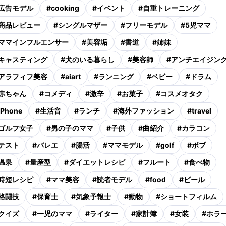
広告モデル
#
cooking
#
イベント
#
自重トレーニング
商品レビュー
#
シングルマザー
#
フリーモデル
#
5児ママ
ママインフルエンサー
#
美容垢
#
書道
#
姉妹
キャスティング
#
犬のいる暮らし
#
美容師
#
アンチエイジン
アラフィフ美容
#
aiart
#
ランニング
#
ベビー
#
ドラム
赤ちゃん
#
コメディ
#
激辛
#
お菓子
#
コスメオタク
iPhone
#
生活音
#
ランチ
#
海外ファッション
#
travel
ゴルフ女子
#
男の子のママ
#
子供
#
曲紹介
#
カラコン
テスト
#
バレエ
#
腸活
#
ママモデル
#
golf
#
ボブ
温泉
#
量産型
#
ダイエットレシピ
#
フルート
#
食べ物
時短レシピ
#
ママ美容
#
読者モデル
#
food
#
ビール
格闘技
#
保育士
#
気象予報士
#
動物
#
ショートフィルム
クイズ
#
一児のママ
#
ライター
#
家計簿
#
女装
#
ホラ