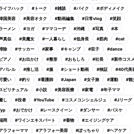
ライフハック
#
トーク
#
雑談
#
バイク
#
ボディメイク
韓国美容
#
美容オタク
#
動画編集
#
日常vlog
#
笑顔
ラーメン
#
ヨガ
#
ママコーデ
#
沖縄
#
写真
#
本
声真似
#
美魔女
#
一人暮らし
#
低身長
#
筋肉
#
cat
掃除
#
サッカー
#
家事
#
キャンプ
#
双子
#
dance
ピアノ
#
お出かけ
#
整形
#
おもしろ
#
社長
#
新作コス
アパレル
#
推し活
#
服
#
ショート動画
#
検証
#
40代美
可愛い
#
釣り
#
看護師
#
Japan
#
女子旅
#
運動
#
観
スピリチュアル
#
小説
#
美容医療
#
家電
#
年子ママ
癒し
#
役者
#
YouTube
#
コスメコンシェルジュ
#
Jリーグ
fyp
#
おでかけ
#
レースクイーン
#
ダンサー
#
バスケ
福岡
#
ワインエキスパート
#
着物
#
エイジングケア
アラフォーママ
#
アラフォー美容
#
ぽっちゃり
#
ヘアケア