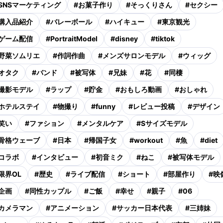
SNSマーケティング
#
お菓子作り
#
そっくりさん
#
セクシー
購入品紹介
#
バレーボール
#
ハイキュー
#
東京観光
ゲーム配信
#
PortraitModel
#
disney
#
tiktok
野菜ソムリエ
#
作詞作曲
#
メンズサロンモデル
#
ウィッグ
オタク
#
バンド
#
被写体
#
兄妹
#
花
#
同棲
撮影モデル
#
ラップ
#
貯金
#
おもしろ動画
#
おしゃれ
ホテルステイ
#
物撮り
#
funny
#
レビュー投稿
#
デザイン
笑い
#
ファション
#
メンタルケア
#
Sサイズモデル
骨格ウェーブ
#
日本
#
帰国子女
#
workout
#
魚
#
diet
コラボ
#
インタビュー
#
初音ミク
#
ねこ
#
被写体モデル
限界OL
#
歴史
#
ライブ配信
#
ショート
#
部屋作り
#
映
企画
#
同性カップル
#
ご飯
#
幸せ
#
親子
#
06
カメラマン
#
アニメーション
#
サッカー日本代表
#
三姉妹