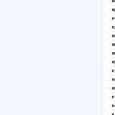
#
#
#
#
#
#
#
#
#
#
#
#
#
#