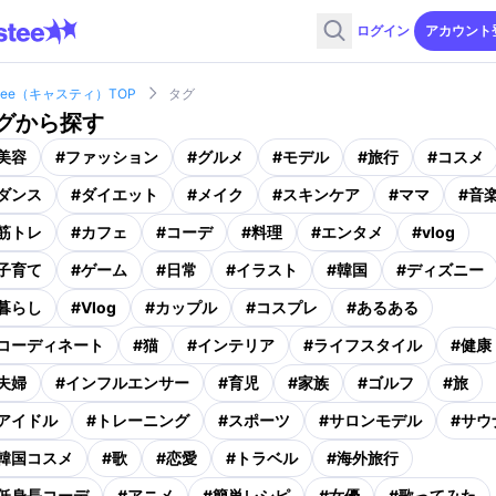
ログイン
アカウント
stee（キャスティ）TOP
タグ
グから探す
美容
#
ファッション
#
グルメ
#
モデル
#
旅行
#
コスメ
ダンス
#
ダイエット
#
メイク
#
スキンケア
#
ママ
#
音
筋トレ
#
カフェ
#
コーデ
#
料理
#
エンタメ
#
vlog
子育て
#
ゲーム
#
日常
#
イラスト
#
韓国
#
ディズニー
暮らし
#
Vlog
#
カップル
#
コスプレ
#
あるある
コーディネート
#
猫
#
インテリア
#
ライフスタイル
#
健康
夫婦
#
インフルエンサー
#
育児
#
家族
#
ゴルフ
#
旅
アイドル
#
トレーニング
#
スポーツ
#
サロンモデル
#
サウ
韓国コスメ
#
歌
#
恋愛
#
トラベル
#
海外旅行
低身長コーデ
#
アニメ
#
簡単レシピ
#
女優
#
歌ってみた