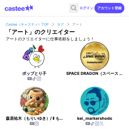
ログイン
アカウント登録
Castee（キャスティ）TOP
タグ
アート
「
アート
」のクリエイター
アートのクリエイターに仕事依頼をしましょう！
ポップとり子
SPACE DRAGON（スペース ドラゴン）
森居祐木（もりいゆき）/🍢もりっち⚽️🎸
kei_markershodo