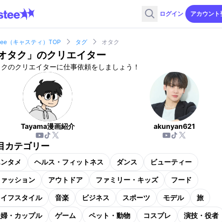
ログイン
アカウント
stee（キャスティ）TOP
タグ
オタク
オタク
」のクリエイター
タクのクリエイターに仕事依頼をしましょう！
Tayama漫画紹介
akunyan621
目カテゴリー
エンタメ
ヘルス・フィットネス
ダンス
ビューティー
ファッション
アウトドア
ファミリー・キッズ
フード
ライフスタイル
音楽
ビジネス
スポーツ
モデル
旅
夫婦・カップル
ゲーム
ペット・動物
コスプレ
演技・役者