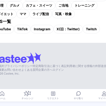
料理
グルメ
カフェ・スイーツ
ご当地
トレーニング
ダイエット
ママ
ライブ配信
写真・映像
NS一覧
ouTube
TikTok
Instagram
X(旧：Twitter)
Twitch
規約
プライバシーポリシー
特定商取引法に基づく表記
利用者に関する情報の外部送
概要
お問い合わせ
よくある質問
企業の方へ
ログイン
26
Castee, Inc.
やり取り
ホーム
チャレンジ
リクエスト
マイペ