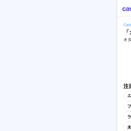
Ca
「
オ
注