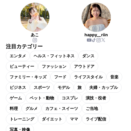
あこ
happy__riin
注目カテゴリー
エンタメ
ヘルス・フィットネス
ダンス
ビューティー
ファッション
アウトドア
ファミリー・キッズ
フード
ライフスタイル
音楽
ビジネス
スポーツ
モデル
旅
夫婦・カップル
ゲーム
ペット・動物
コスプレ
演技・役者
料理
グルメ
カフェ・スイーツ
ご当地
トレーニング
ダイエット
ママ
ライブ配信
写真・映像