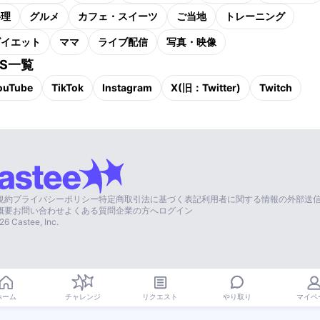
料理
グルメ
カフェ・スイーツ
ご当地
トレーニング
ダイエット
ママ
ライブ配信
写真・映像
NS一覧
ouTube
TikTok
Instagram
X(旧：Twitter)
Twitch
規約
プライバシーポリシー
特定商取引法に基づく表記
利用者に関する情報の外部送
概要
お問い合わせ
よくある質問
企業の方へ
ログイン
26
Castee, Inc.
やり取り
ホーム
チャレンジ
リクエスト
マイペ