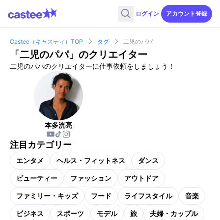
ログイン
アカウント登録
Castee（キャスティ）TOP
タグ
二児のパパ
「
二児のパパ
」のクリエイター
二児のパパのクリエイターに仕事依頼をしましょう！
本多洸亮
注目カテゴリー
エンタメ
ヘルス・フィットネス
ダンス
ビューティー
ファッション
アウトドア
ファミリー・キッズ
フード
ライフスタイル
音楽
ビジネス
スポーツ
モデル
旅
夫婦・カップル