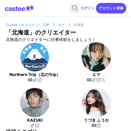
ログイン
アカウント登録
Castee（キャスティ）TOP
タグ
北海道
「
北海道
」のクリエイター
北海道のクリエイターに仕事依頼をしましょう！
Northern Trip（北のTrip）
エマ
KAZUKI
うづき ふうか