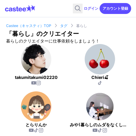
ログイン
アカウント登録
Castee（キャスティ）TOP
タグ
暮らし
「
暮らし
」のクリエイター
暮らしのクリエイターに仕事依頼をしましょう！
takumitakumi02220
Chieri🍒
とらりんか
みや⌇暮らしのムダをなくしたいママ