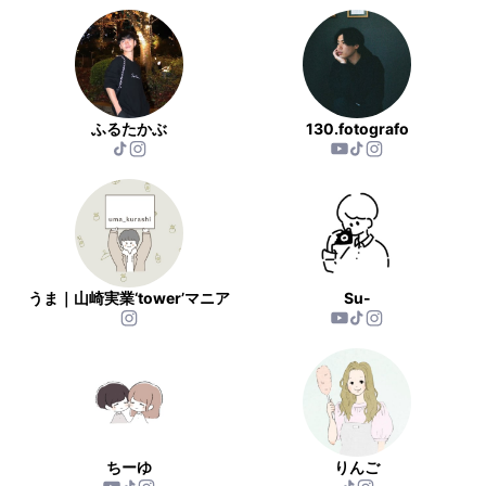
ふるたかぶ
130.fotografo
うま｜山崎実業‘tower’マニア
Su-
ちーゆ
りんご