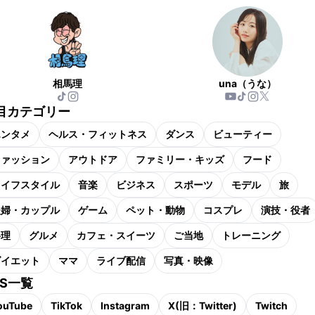
相馬理
una（うな）
目カテゴリー
エンタメ
ヘルス・フィットネス
ダンス
ビューティー
ファッション
アウトドア
ファミリー・キッズ
フード
ライフスタイル
音楽
ビジネス
スポーツ
モデル
旅
夫婦・カップル
ゲーム
ペット・動物
コスプレ
演技・役者
料理
グルメ
カフェ・スイーツ
ご当地
トレーニング
ダイエット
ママ
ライブ配信
写真・映像
NS一覧
ouTube
TikTok
Instagram
X(旧：Twitter)
Twitch