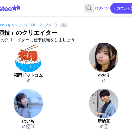
ログイン
アカウント
stee（キャスティ）TOP
タグ
演技
演技
」のクリエイター
技のクリエイターに仕事依頼をしましょう！
福岡ドットコム
かおり
はいぢ
新納直