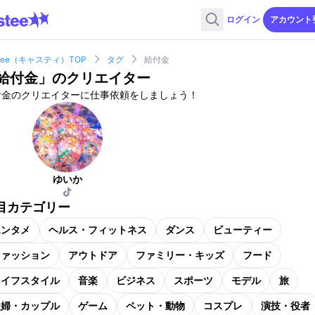
ログイン
アカウント
stee（キャスティ）TOP
タグ
給付金
給付金
」のクリエイター
付金のクリエイターに仕事依頼をしましょう！
ゆいか
目カテゴリー
エンタメ
ヘルス・フィットネス
ダンス
ビューティー
ファッション
アウトドア
ファミリー・キッズ
フード
ライフスタイル
音楽
ビジネス
スポーツ
モデル
旅
夫婦・カップル
ゲーム
ペット・動物
コスプレ
演技・役者