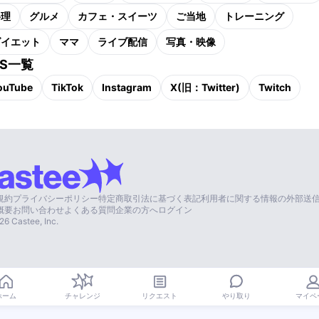
料理
グルメ
カフェ・スイーツ
ご当地
トレーニング
ダイエット
ママ
ライブ配信
写真・映像
NS一覧
ouTube
TikTok
Instagram
X(旧：Twitter)
Twitch
規約
プライバシーポリシー
特定商取引法に基づく表記
利用者に関する情報の外部送
概要
お問い合わせ
よくある質問
企業の方へ
ログイン
26
Castee, Inc.
やり取り
ホーム
チャレンジ
リクエスト
マイペ