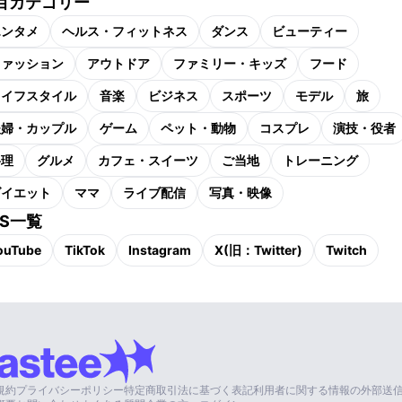
目カテゴリー
エンタメ
ヘルス・フィットネス
ダンス
ビューティー
ファッション
アウトドア
ファミリー・キッズ
フード
ライフスタイル
音楽
ビジネス
スポーツ
モデル
旅
夫婦・カップル
ゲーム
ペット・動物
コスプレ
演技・役者
料理
グルメ
カフェ・スイーツ
ご当地
トレーニング
ダイエット
ママ
ライブ配信
写真・映像
NS一覧
ouTube
TikTok
Instagram
X(旧：Twitter)
Twitch
規約
プライバシーポリシー
特定商取引法に基づく表記
利用者に関する情報の外部送