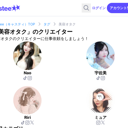
ログイン
アカウント
stee（キャスティ）TOP
タグ
美容オタク
美容オタク
」のクリエイター
容オタクのクリエイターに仕事依頼をしましょう！
Nao
宇佐美
Riri
ミュア