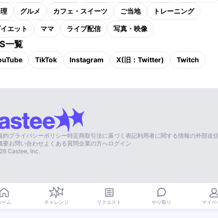
料理
グルメ
カフェ・スイーツ
ご当地
トレーニング
ダイエット
ママ
ライブ配信
写真・映像
NS一覧
ouTube
TikTok
Instagram
X(旧：Twitter)
Twitch
規約
プライバシーポリシー
特定商取引法に基づく表記
利用者に関する情報の外部送
概要
お問い合わせ
よくある質問
企業の方へ
ログイン
26
Castee, Inc.
やり取り
ホーム
チャレンジ
リクエスト
マイペ