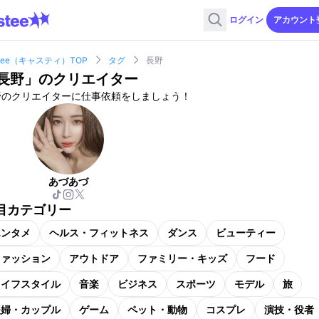
ログイン
アカウント
stee（キャスティ）TOP
タグ
長野
長野
」のクリエイター
野のクリエイターに仕事依頼をしましょう！
あづあづ
目カテゴリー
エンタメ
ヘルス・フィットネス
ダンス
ビューティー
ファッション
アウトドア
ファミリー・キッズ
フード
ライフスタイル
音楽
ビジネス
スポーツ
モデル
旅
夫婦・カップル
ゲーム
ペット・動物
コスプレ
演技・役者