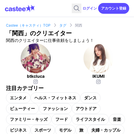
ログイン
アカウント登録
Castee（キャスティ）TOP
タグ
関西
「
関西
」のクリエイター
関西のクリエイターに仕事依頼をしましょう！
btkcluca
IKUMI
注目カテゴリー
エンタメ
ヘルス・フィットネス
ダンス
ビューティー
ファッション
アウトドア
ファミリー・キッズ
フード
ライフスタイル
音楽
ビジネス
スポーツ
モデル
旅
夫婦・カップル