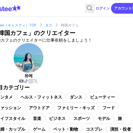
ログイン
アカウント
stee（キャスティ）TOP
タグ
韓国カフェ
韓国カフェ
」のクリエイター
国カフェのクリエイターに仕事依頼をしましょう！
유메
目カテゴリー
エンタメ
ヘルス・フィットネス
ダンス
ビューティー
ファッション
アウトドア
ファミリー・キッズ
フード
ライフスタイル
音楽
ビジネス
スポーツ
モデル
旅
夫婦・カップル
ゲーム
ペット・動物
コスプレ
演技・役者