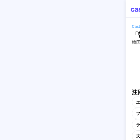
Ca
「
韓
注