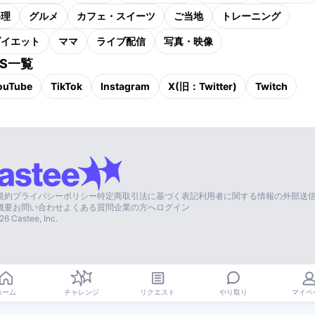
料理
グルメ
カフェ・スイーツ
ご当地
トレーニング
ダイエット
ママ
ライブ配信
写真・映像
NS一覧
ouTube
TikTok
Instagram
X(旧：Twitter)
Twitch
規約
プライバシーポリシー
特定商取引法に基づく表記
利用者に関する情報の外部送
概要
お問い合わせ
よくある質問
企業の方へ
ログイン
26
Castee, Inc.
やり取り
ホーム
チャレンジ
リクエスト
マイペ