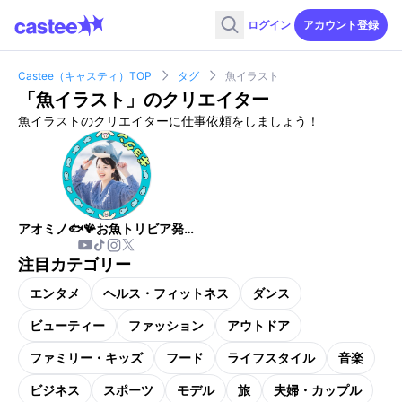
ログイン
アカウント登録
Castee（キャスティ）TOP
タグ
魚イラスト
「
魚イラスト
」のクリエイター
魚イラストのクリエイターに仕事依頼をしましょう！
アオミノ🐟🪸お魚トリビア発信する人
注目カテゴリー
エンタメ
ヘルス・フィットネス
ダンス
ビューティー
ファッション
アウトドア
ファミリー・キッズ
フード
ライフスタイル
音楽
ビジネス
スポーツ
モデル
旅
夫婦・カップル