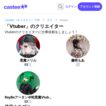
ログイン
アカウント登録
Castee（キャスティ）TOP
タグ
Vtuber
「
Vtuber
」のクリエイター
Vtuberのクリエイターに仕事依頼をしましょう！
悪魔メリル
藤咲もあ
RayBeアータン＠蛇悪魔Vtuber🐍🎮