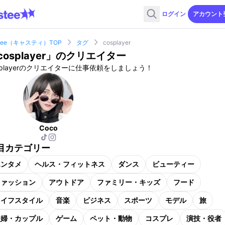
ログイン
アカウント
stee（キャスティ）TOP
タグ
cosplayer
cosplayer
」のクリエイター
splayerのクリエイターに仕事依頼をしましょう！
Coco
目カテゴリー
エンタメ
ヘルス・フィットネス
ダンス
ビューティー
ファッション
アウトドア
ファミリー・キッズ
フード
ライフスタイル
音楽
ビジネス
スポーツ
モデル
旅
夫婦・カップル
ゲーム
ペット・動物
コスプレ
演技・役者