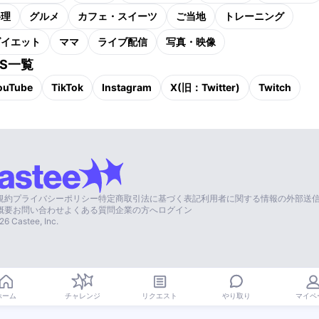
料理
グルメ
カフェ・スイーツ
ご当地
トレーニング
ダイエット
ママ
ライブ配信
写真・映像
NS一覧
ouTube
TikTok
Instagram
X(旧：Twitter)
Twitch
規約
プライバシーポリシー
特定商取引法に基づく表記
利用者に関する情報の外部送
概要
お問い合わせ
よくある質問
企業の方へ
ログイン
26
Castee, Inc.
やり取り
ホーム
チャレンジ
リクエスト
マイペ