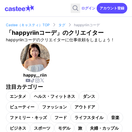
ログイン
アカウント登録
Castee（キャスティ）TOP
タグ
happyriinコーデ
「
happyriinコーデ
」のクリエイター
happyriinコーデのクリエイターに仕事依頼をしましょう！
happy__riin
注目カテゴリー
エンタメ
ヘルス・フィットネス
ダンス
ビューティー
ファッション
アウトドア
ファミリー・キッズ
フード
ライフスタイル
音楽
ビジネス
スポーツ
モデル
旅
夫婦・カップル