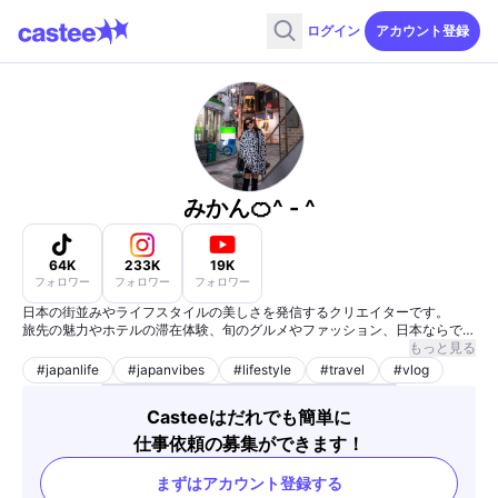
ログイン
アカウント登録
みかん🍊^ - ^
64K
233K
19K
フォロワー
フォロワー
フォロワー
日本の街並みやライフスタイルの美しさを発信するクリエイターです。
旅先の魅力やホテルの滞在体験、旬のグルメやファッション、日本ならでは
の文化イベントまで、幅広いテーマを美しい写真と動画でお届けしていま
もっと見る
す。
#
japanlife
#
japanvibes
#
lifestyle
#
travel
#
vlog
また、カメラやガジェットなど撮影機材にも精通しており、映像を通じてプ
ロダクトやブランドの世界観を丁寧に表現することを得意としています。
Casteeはだれでも簡単に
旅行・ホテル・飲食・ファッション・デジタル製品・カルチャー関連のプロ
モーションにも柔軟に対応可能です。
仕事依頼の募集ができます！
まずはアカウント登録する