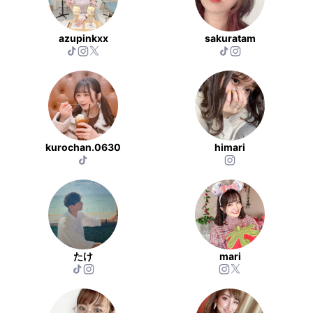
azupinkxx
sakuratam
kurochan.0630
himari
たけ
mari