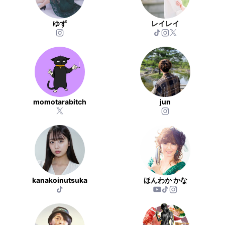
ゆず
レイレイ
momotarabitch
jun
kanakoinutsuka
ほんわか かな