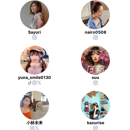
Sayuri
nairo0508
yuna_smile0130
suu
小林未来
kazurise