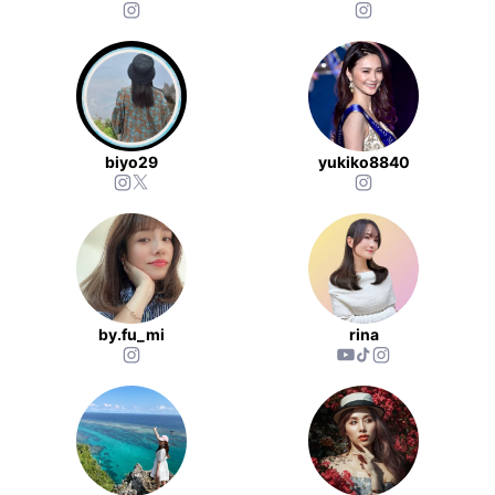
biyo29
yukiko8840
by.fu_mi
rina