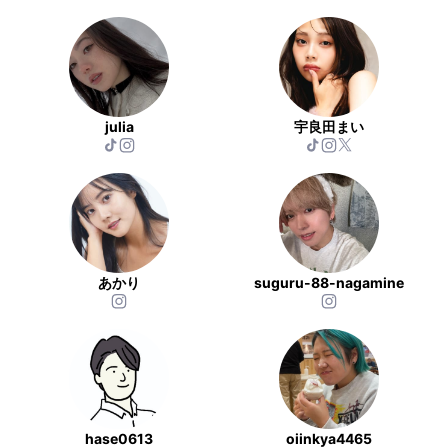
julia
宇良田まい
あかり
suguru-88-nagamine
hase0613
oiinkya4465