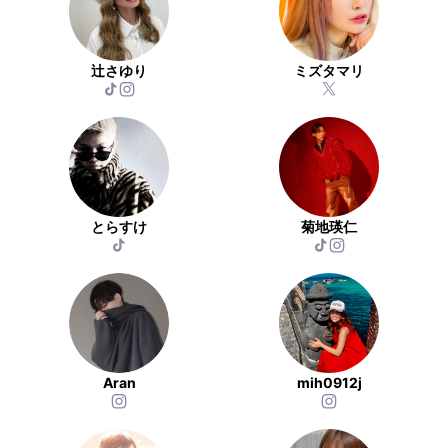
辻さゆり
ミズタマリ
とらすけ
菊地瑛仁
Aran
mih0912j