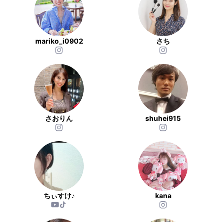
mariko_i0902
さち
さおりん
shuhei915
ちぃすけ♪
kana