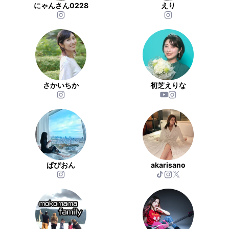
にゃんさん0228
えり
さかいちか
初芝えりな
ぱぴおん
akarisano