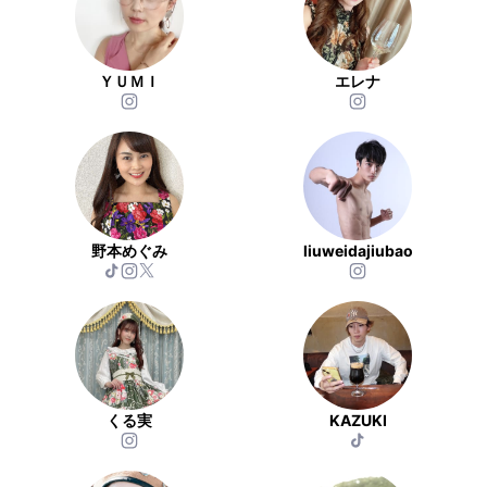
ＹＵＭＩ
エレナ
野本めぐみ
liuweidajiubao
くる実
KAZUKI