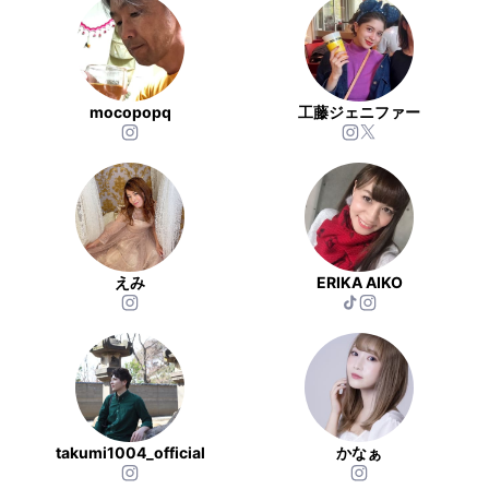
mocopopq
工藤ジェニファー
えみ
ERIKA AIKO
takumi1004_official
かなぁ