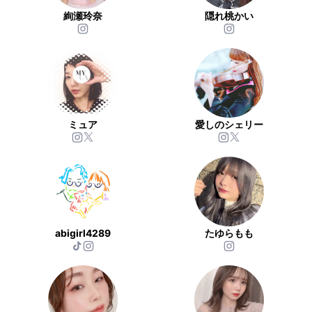
絢瀬玲奈
隠れ桃かい
ミュア
愛しのシェリー
abigirl4289
たゆらもも