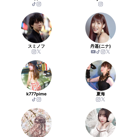
スミノフ
丹遥(ニナ)
k777pime
夏海