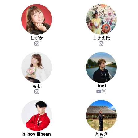
しずか
まきえ氏
もも
Juni
b_boy.lilbean
ともき