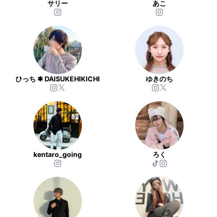
サリー
あこ
ひっち ✱ DAISUKEHIKICHI
ゆきのち
kentaro_going
ろく