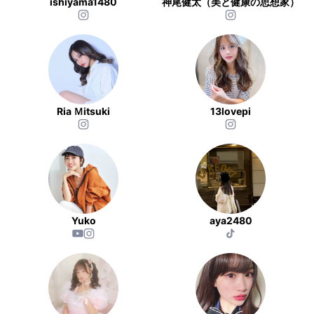
ishiyama1480
神尾健太（美と健康の思想家）
Ria Ｍitsuki
13lovepi
Yuko
aya2480