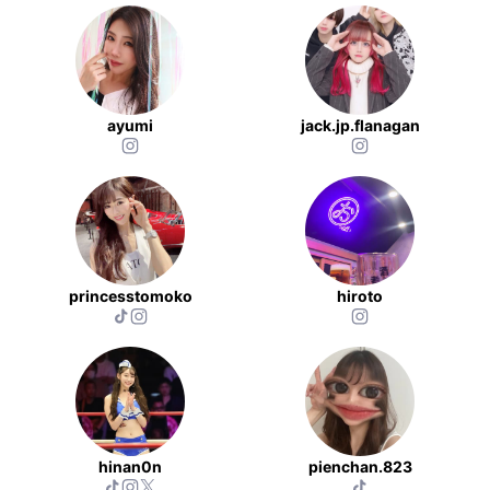
ayumi
jack.jp.flanagan
princesstomoko
hiroto
hinan0n
pienchan.823