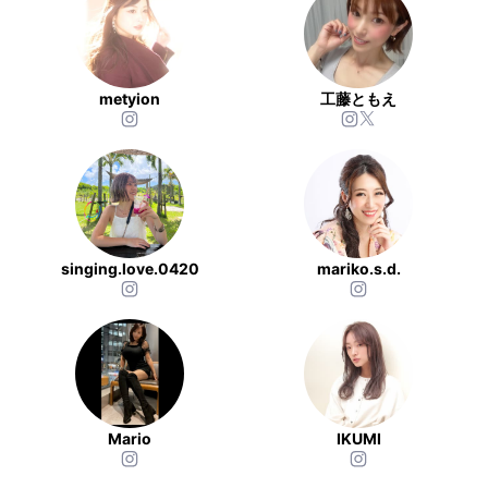
metyion
工藤ともえ
singing.love.0420
mariko.s.d.
Mario
IKUMI