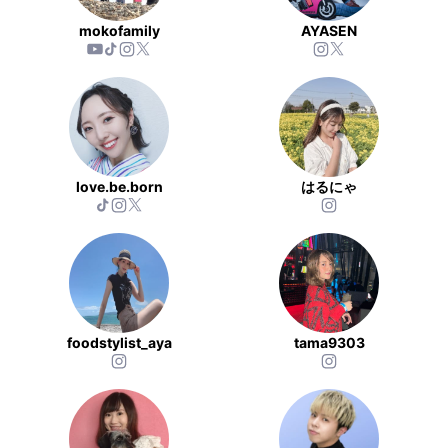
mokofamily
AYASEN
love.be.born
はるにゃ
foodstylist_aya
tama9303