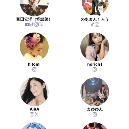
富田安洋（怪談師）
のあまんくろう
hitomi
norich I
AIRA
まゆゆん