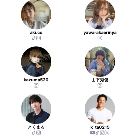
aki.cc
yawarakaerinya
kazuma520
山下秀俊
とくまる
k_ta0215