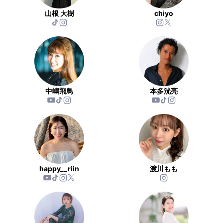
山根 大樹
chiyo
中嶋飛鳥
本多洸亮
happy__riin
渡川もも