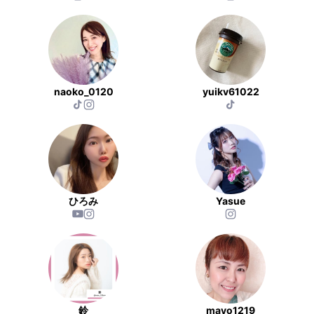
naoko_0120
yuikv61022
ひろみ
Yasue
鈴
mayo1219