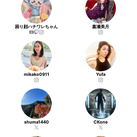
困り顔ハチワレちゃん
嘉瀬美月
mikako0911
Yufa
shuma1440
CKone