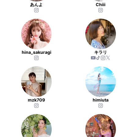
あんよ
Chiii
hina_sakuragi
キラリ
mzk709
himiuta