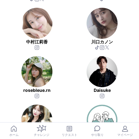
中村江莉香
川口カノン
rosebleue.rn
Daisuke
やり取り
ホーム
チャレンジ
リクエスト
マイページ
Nao
EPOCHA デートプランとサプライズ