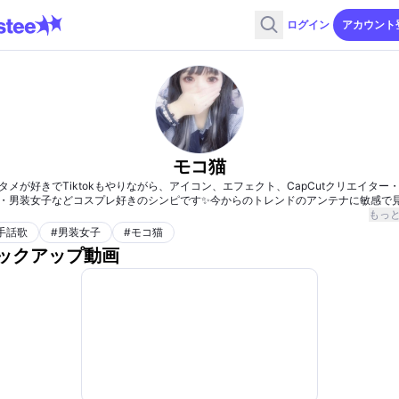
ログイン
アカウント
モコ猫
タメが好きでTiktokもやりながら、アイコン、エフェクト、CapCutクリエイター
・男装女子などコスプレ好きのシンピです✨️今からのトレンドのアンテナに敏感で
ことが得意です！もし、よろしければよろしくお願いします(⋆ᴗ͈ˬᴗ͈)”
もっ
手話歌
#
男装女子
#
モコ猫
ックアップ動画