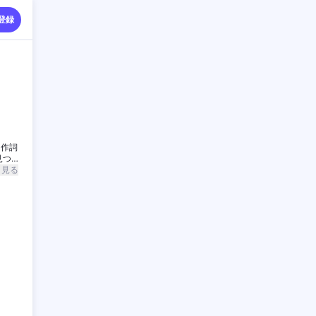
登録
・作詞
見つ
と見る