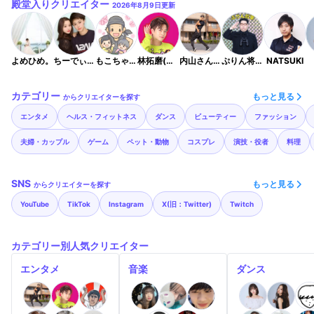
殿堂入りクリエイター
2026年8月9日
更新
よめひめ。
ちーでぃーず🧀📸
もこちゃんチャンネル MoKo cooking！
林拓磨(はやたく)
内山さん(Uchiyamasan☀️)
ぷりん将軍(株式会社KIIM代表取締役社長)
NATSUKI
カテゴリー
もっと見る
からクリエイターを探す
エンタメ
ヘルス・フィットネス
ダンス
ビューティー
ファッション
夫婦・カップル
ゲーム
ペット・動物
コスプレ
演技・役者
料理
SNS
もっと見る
からクリエイターを探す
YouTube
TikTok
Instagram
X(旧：Twitter)
Twitch
カテゴリー別人気クリエイター
エンタメ
音楽
ダンス