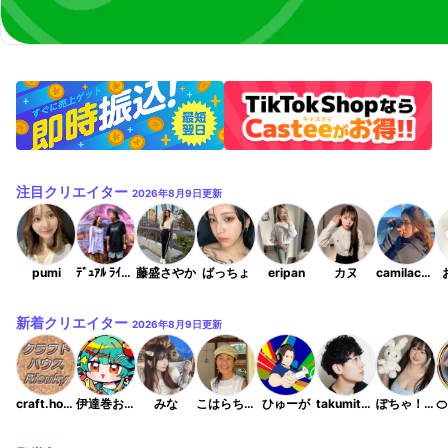
注目クリエイター
2026年8月9日
更新
pumi
ﾃﾞｭｱﾙ ﾗｲﾌ ｶｯﾌﾟﾙ 宮古島✈️🌺
藤盛さやか
ばっちょ
eripan
カヌ
camilachan77
新着クリエイター
2026年8月9日
更新
craft.house.risuky
伊達巻おはぎ
みな
こはらちかこ
ひゅーが
takumitakumi02220
ぽちゃ！りん