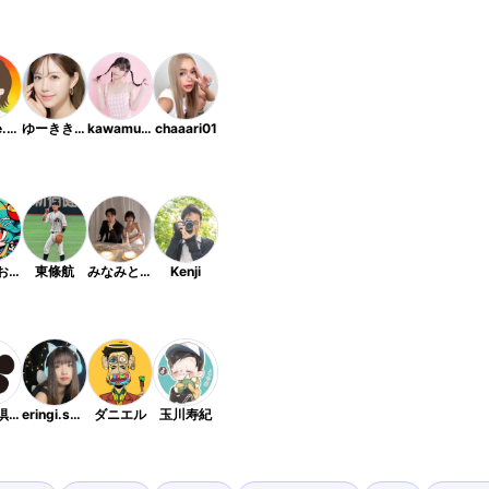
nosuke.kosodate
ゆーききちゃん
kawamurakaede
chaaari01
伊達巻おはぎ
東條航
みなみとしんご
Kenji
ごっこ倶楽部
eringi.smile0301
ダニエル
玉川寿紀