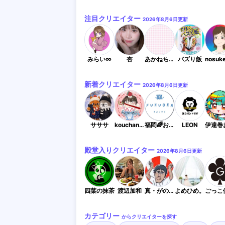
注目クリエイター
2026年8月6日
更新
みらい∞
杏
あかねちゃん
バズり飯
新着クリエイター
2026年8月6日
更新
サササ
kouchan50da4
福岡🌈おでかけ＆イベント情報
LEON
殿堂入りクリエイター
2026年8月6日
更新
四葉の抹茶
渡辺加和
真・がのんどろふ
よめひめ。
カテゴリー
からクリエイターを探す