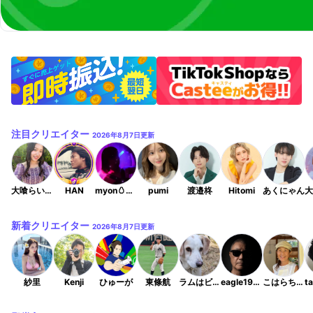
注目クリエイター
2026年8月7日
更新
大喰らいちはるん（自称）
HAN
myon🥚フルート
pumi
渡邉柊
Hitomi
あくにゃん
新着クリエイター
2026年8月7日
更新
紗里
Kenji
ひゅーが
東條航
ラムはビーグル似の男子犬
eagle19531227
こはらちかこ