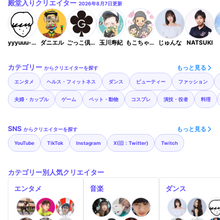
殿堂入りクリエイター
2026年8月7日
更新
yyyuuu-7112
ダニエル
ごっこ倶楽部
玉川寿紀
もこちゃんチャンネル MoKo cooking！
じゅんな
NATSUKI
カテゴリー
もっと見る
からクリエイターを探す
エンタメ
ヘルス・フィットネス
ダンス
ビューティー
ファッション
夫婦・カップル
ゲーム
ペット・動物
コスプレ
演技・役者
料理
SNS
もっと見る
からクリエイターを探す
YouTube
TikTok
Instagram
X(旧：Twitter)
Twitch
カテゴリー別人気クリエイター
エンタメ
音楽
ダンス