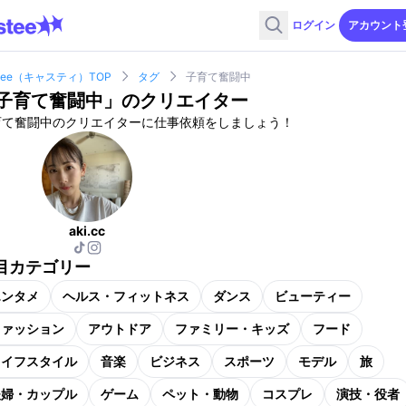
ログイン
アカウント
stee（キャスティ）TOP
タグ
子育て奮闘中
子育て奮闘中
」のクリエイター
育て奮闘中のクリエイターに仕事依頼をしましょう！
aki.cc
目カテゴリー
エンタメ
ヘルス・フィットネス
ダンス
ビューティー
ファッション
アウトドア
ファミリー・キッズ
フード
ライフスタイル
音楽
ビジネス
スポーツ
モデル
旅
夫婦・カップル
ゲーム
ペット・動物
コスプレ
演技・役者