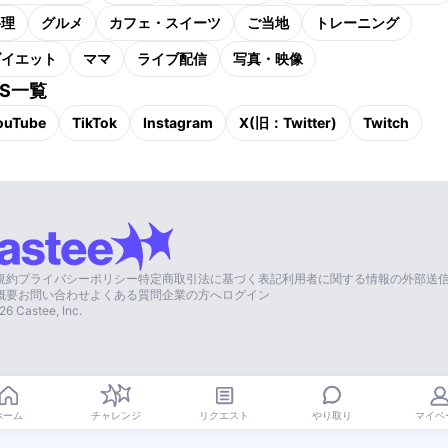
料理
グルメ
カフェ・スイーツ
ご当地
トレーニング
ダイエット
ママ
ライブ配信
写真・映像
NS一覧
ouTube
TikTok
Instagram
X(旧：Twitter)
Twitch
規約
プライバシーポリシー
特定商取引法に基づく表記
利用者に関する情報の外部送
概要
お問い合わせ
よくある質問
企業の方へ
ログイン
26
Castee, Inc.
やり取り
ホーム
チャレンジ
リクエスト
マイペ