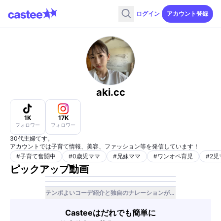
ログイン
アカウント登録
aki.cc
1K
17K
フォロワー
フォロワー
30代主婦てす。
アカウントでは子育て情報、美容、ファッション等を発信しています！
#
子育て奮闘中
#
0歳児ママ
#
兄妹ママ
#
ワンオペ育児
#
2児
ピックアップ動画
テンポよいコーデ紹介と独自のナレーションが特徴です。
Casteeはだれでも簡単に