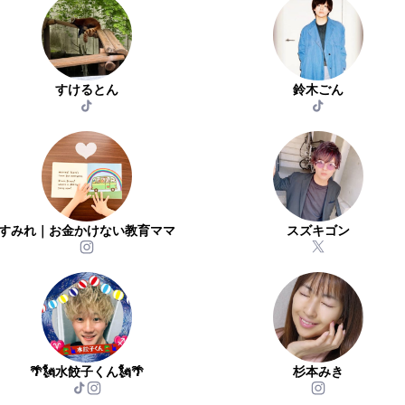
すけるとん
鈴木ごん
すみれ｜お金かけない教育ママ
スズキゴン
🌴🗽水餃子くん🗽🌴
杉本みき