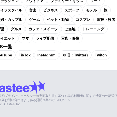
ファッション
アウトドア
ファミリー・キッズ
フード
ライフスタイル
音楽
ビジネス
スポーツ
モデル
旅
夫婦・カップル
ゲーム
ペット・動物
コスプレ
演技・役者
料理
グルメ
カフェ・スイーツ
ご当地
トレーニング
ダイエット
ママ
ライブ配信
写真・映像
NS一覧
ouTube
TikTok
Instagram
X(旧：Twitter)
Twitch
規約
プライバシーポリシー
特定商取引法に基づく表記
利用者に関する情報の外部送
概要
お問い合わせ
よくある質問
企業の方へ
ログイン
26
Castee, Inc.