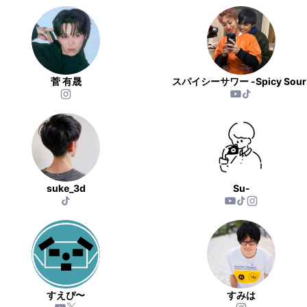
菅 有晟
スパイシーサワー -Spicy Sour
suke_3d
Su-
すえぴ〜
すみは