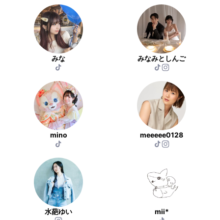
みな
みなみとしんご
mino
meeeee0128
水葩ゆい
mii*