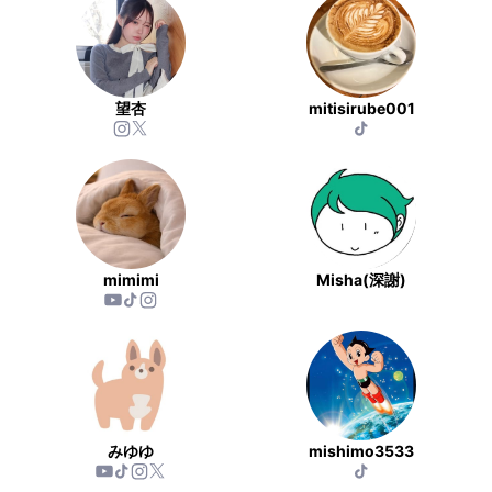
望杏
mitisirube001
mimimi
Misha(深謝)
みゆゆ
mishimo3533