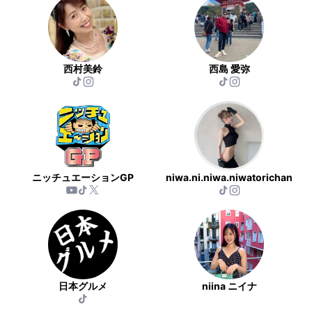
西村美鈴
西島 愛弥
ニッチュエーションGP
niwa.ni.niwa.niwatorichan
日本グルメ
niina ニイナ