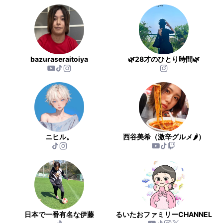
bazuraseraitoiya
🌿28才のひとり時間🌿
ニヒル。
西谷美希（激辛グルメ🌶️）
日本で一番有名な伊藤
るいたおファミリーCHANNEL