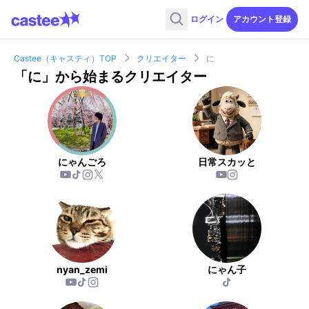
ログイン
アカウント登録
Castee（キャスティ）TOP
クリエイター
に
「
に
」から始まるクリエイター
にゃんごろ
日常スカッと
nyan_zemi
にゃん子